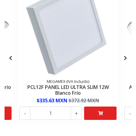
MEGAMEX (IVA Incluido)
 Frío
PCL12F PANEL LED ULTRA SLIM 12W
AD
Blanco Frío
$335.63 MXN
$372.92 MXN
-
+
-