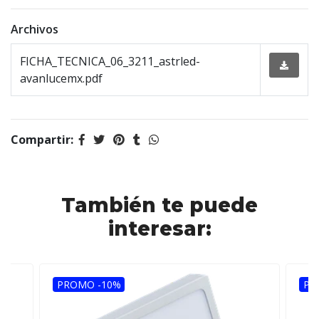
Archivos
FICHA_TECNICA_06_3211_astrled-
avanlucemx.pdf
Compartir:
También te puede
interesar:
PROMO -10%
PR