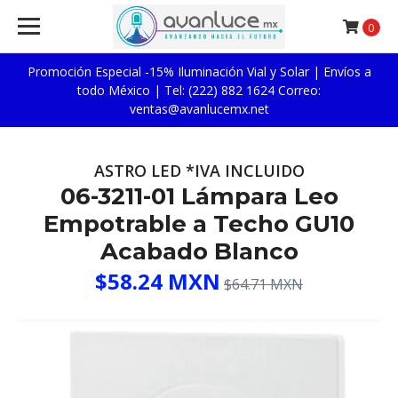
0
Promoción Especial -15% Iluminación Vial y Solar | Envíos a
todo México | Tel: (222) 882 1624 Correo:
ventas@avanlucemx.net
ASTRO LED *IVA INCLUIDO
06-3211-01 Lámpara Leo
Empotrable a Techo GU10
Acabado Blanco
$58.24 MXN
$64.71 MXN