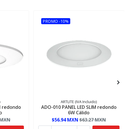
PROMO -10%
)
ARTLITE (IVA Incluido)
M redondo
ADO-010 PANEL LED SLIM redondo
o
6W Cálido
 MXN
$56.94 MXN
$63.27 MXN