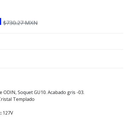
N
$730.27 MXN
e ODIN, Soquet GU10. Acabado gris -03.
Cristal Templado
n:
127V