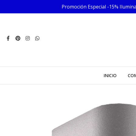
Promoción Especial -15% Iluminac
INICIO
COM