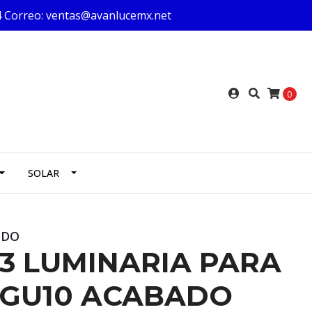
624 Correo: ventas@avanlucemx.net
0
SOLAR
IDO
03 LUMINARIA PARA
XGU10 ACABADO