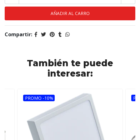
Compartir:
También te puede
interesar:
PROMO -10%
PR