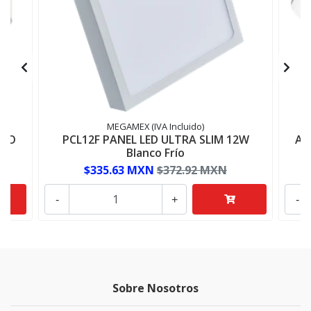
MEGAMEX (IVA Incluido)
BCO
PCL12F PANEL LED ULTRA SLIM 12W
AD
Blanco Frío
$335.63 MXN
$372.92 MXN
-
+
-
Sobre Nosotros