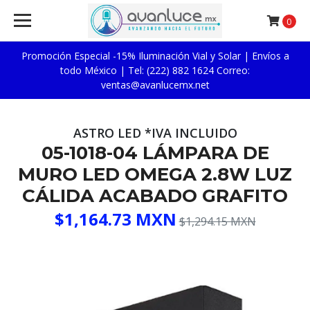
0
Promoción Especial -15% Iluminación Vial y Solar | Envíos a
todo México | Tel: (222) 882 1624 Correo:
ventas@avanlucemx.net
ASTRO LED *IVA INCLUIDO
05-1018-04 LÁMPARA DE
MURO LED OMEGA 2.8W LUZ
CÁLIDA ACABADO GRAFITO
$1,164.73 MXN
$1,294.15 MXN