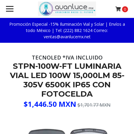
0
Promoción Especial -15% Iluminación Vial y Solar | Envíos a
todo México | Tel: (222) 882 1624 Correo:
ventas@avanlucemx.net
TECNOLED *IVA INCLUIDO
STPN-100W-FT LUMINARIA
VIAL LED 100W 15,000LM 85-
305V 6500K IP65 CON
FOTOCELDA
$1,446.50 MXN
$1,701.77 MXN