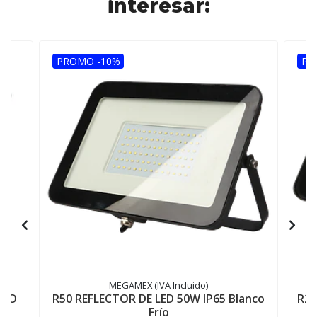
interesar:
PROMO -10%
PR
MEGAMEX (IVA Incluido)
IPO
R50 REFLECTOR DE LED 50W IP65 Blanco
R20
Frío