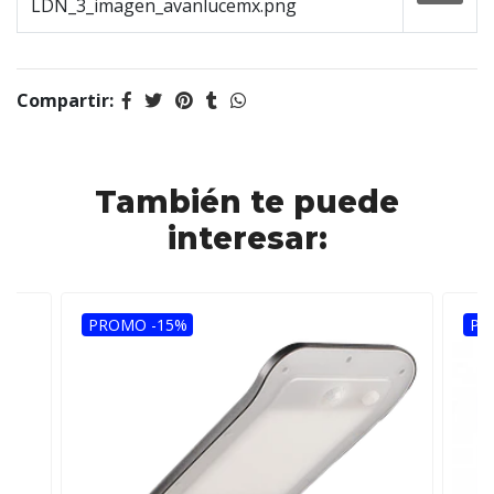
LDN_3_imagen_avanlucemx.png
Compartir:
También te puede
interesar:
PROMO -15%
PR