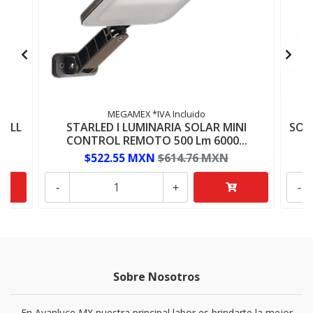
MEGAMEX *IVA Incluido
 ALL
STARLED I LUMINARIA SOLAR MINI
SO-
CONTROL REMOTO 500 Lm 6000...
$522.55 MXN
$614.76 MXN
-
+
-
Sobre Nosotros
En Avanluce MX nuestra principal labor es brindarte la mejor