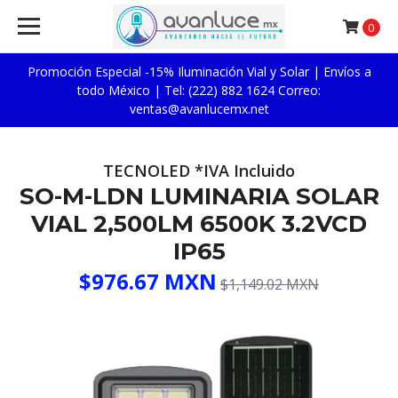
0
Promoción Especial -15% Iluminación Vial y Solar | Envíos a
todo México | Tel: (222) 882 1624 Correo:
ventas@avanlucemx.net
TECNOLED *IVA Incluido
SO-M-LDN LUMINARIA SOLAR
VIAL 2,500LM 6500K 3.2VCD
IP65
$976.67 MXN
$1,149.02 MXN