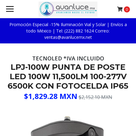
0
Promoción Especial -15% Iluminación Vial y Solar | Envíos a
todo México | Tel: (222) 882 1624 Correo:
ventas@avanlucemx.net
TECNOLED *IVA INCLUIDO
LPJ-100W PUNTA DE POSTE
LED 100W 11,500LM 100-277V
6500K CON FOTOCELDA IP65
$1,829.28 MXN
$2,152.10 MXN