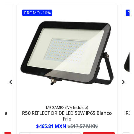
PROMO -10%
PR
MEGAMEX (IVA Incluido)
bana
R50 REFLECTOR DE LED 50W IP65 Blanco
R20
5
Frío
$465.81 MXN
$517.57 MXN