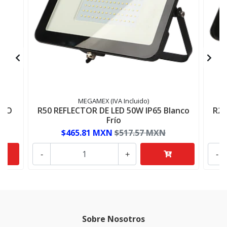
MEGAMEX (IVA Incluido)
IPO
R50 REFLECTOR DE LED 50W IP65 Blanco
R20
Frío
$465.81 MXN
$517.57 MXN
-
+
-
Sobre Nosotros