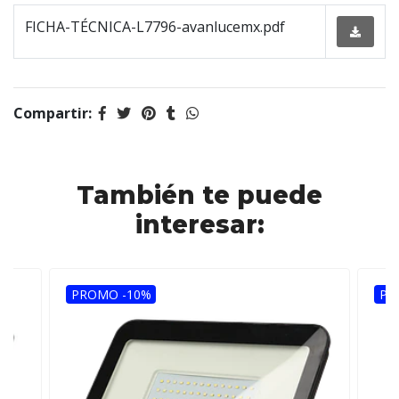
FICHA-TÉCNICA-L7796-avanlucemx.pdf
Compartir:
También te puede
interesar:
PROMO -10%
PR