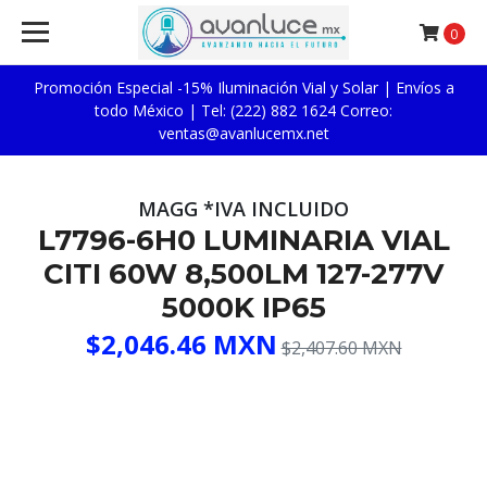
0
Promoción Especial -15% Iluminación Vial y Solar | Envíos a
todo México | Tel: (222) 882 1624 Correo:
ventas@avanlucemx.net
MAGG *IVA INCLUIDO
L7796-6H0 LUMINARIA VIAL
CITI 60W 8,500LM 127-277V
5000K IP65
$2,046.46 MXN
$2,407.60 MXN