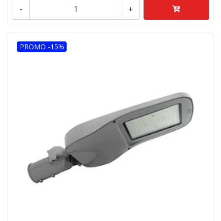
-
+
PROMO -15%