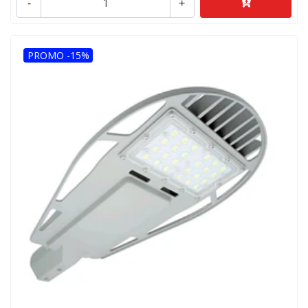
-
+
PROMO -15%