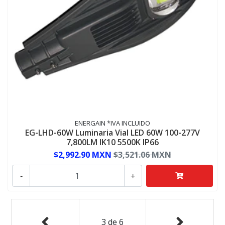
ENERGAIN *IVA INCLUIDO
EG-LHD-60W Luminaria Vial LED 60W 100-277V
7,800LM IK10 5500K IP66
$2,992.90 MXN
$3,521.06 MXN
-
+
3
de
6